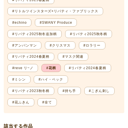
#リトルツインスターズ×リバティ・ファブリックス
#echino
#SWANY Produce
#リバティ2025秋冬追加柄
#リバティ2025秋冬柄
#アンパンマン
#クリスマス
#ロラリー
#リバティ2024春夏柄
#マスク関連
#reve リ~ノ
#花柄
#リバティ2024春夏柄
#ミシン
#ハイ・ベック
#リバティ2023秋冬柄
#持ち手
#こぎん刺し
#花ふきん
#全て
該当する作品