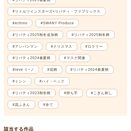
#リトルツインスターズ×リバティ・ファブリックス
#echino
#SWANY Produce
#リバティ2025秋冬追加柄
#リバティ2025秋冬柄
#アンパンマン
#クリスマス
#ロラリー
#リバティ2024春夏柄
#マスク関連
#reve リ~ノ
#花柄
#リバティ2024春夏柄
#ミシン
#ハイ・ベック
#リバティ2023秋冬柄
#持ち手
#こぎん刺し
#花ふきん
#全て
該当する作品