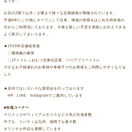
店です。
お店の2階では月～土曜まで様々な定期講座が開催されています。
平成8年にこの地にオープンして以来、地域の皆様をはじめ九州各地の
方からご利用頂いております。今後も新しい手芸を皆様にお伝えできる
よう努力してまいります。
★2020年店舗改装後
〇通路幅の確保
〇1Fトイレ→おむつ交換台設置、バリアフリートイレ
小さなお子様連れのお客様や車椅子でのお客様もご利用しやすくなりま
した
★店内ではいろいろな講習会を行っております
HP、LINE、Instagramでご案内しています
■生地コーナー
マリメッコやウィリアムモリスなど人気の生地多数
中でも、リバティは九州、福岡でも最大数
オリジナル作品も展開しています