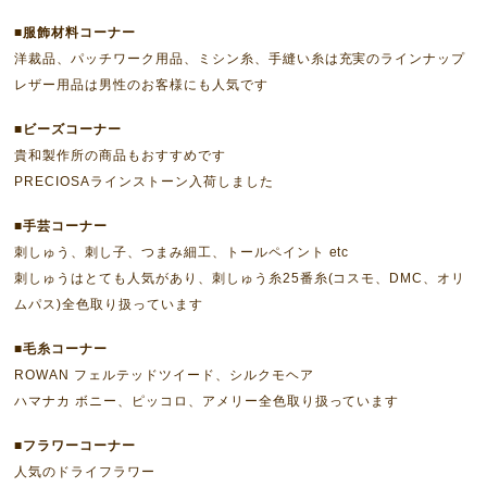
■服飾材料コーナー
洋裁品、パッチワーク用品、ミシン糸、手縫い糸は充実のラインナップ
レザー用品は男性のお客様にも人気です
■ビーズコーナー
貴和製作所の商品もおすすめです
PRECIOSAラインストーン入荷しました
■手芸コーナー
刺しゅう、刺し子、つまみ細工、トールペイント etc
刺しゅうはとても人気があり、刺しゅう糸25番糸(コスモ、DMC、オリ
ムパス)全色取り扱っています
■毛糸コーナー
ROWAN フェルテッドツイード、シルクモヘア
ハマナカ ボニー、ピッコロ、アメリー全色取り扱っています
■フラワーコーナー
人気のドライフラワー