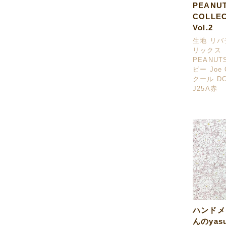
PEANU
COLLE
Vol.2
生地 リ
リックス
PEANUT
ピー Joe
クール DC3
J25A赤
ハンドメ
んのyas