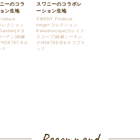
ニーのコラ
スワニーのコラボレ
ョン生地
ーション生地
roduce
SWANY Produce
nコレクション
neige+コレクション
 Garden(スタ
Kaleidoscope(カレイド
ガーデン)綿麻
スコープ)綿麻シーチン
HSK767-Aホ
グHSK766-Dモナコブラ
ンク
ック
Recommend