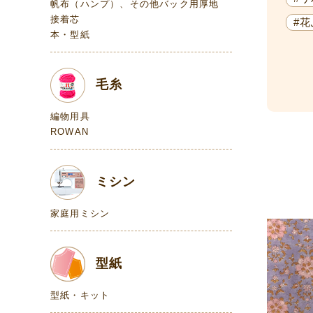
帆布（ハンプ）、その他バック用厚地
接着芯
#
本・型紙
毛糸
編物用具
ROWAN
ミシン
家庭用ミシン
型紙
型紙・キット