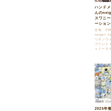
ハンドメ
んのnei
スワニー
ーション
生地 SWA
neige+ 
リネンラ
プリント H
ャトーモ
2025年