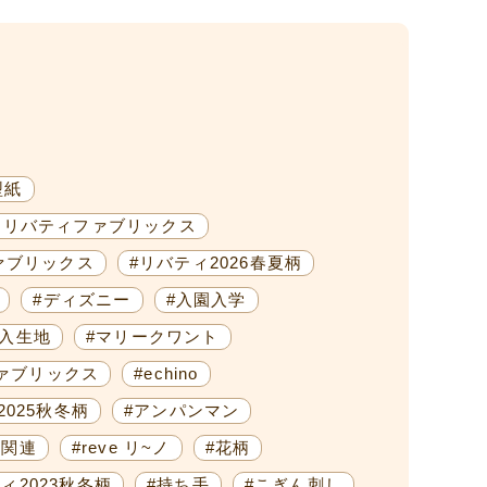
型紙
M)×リバティファブリックス
ァブリックス
#リバティ2026春夏柄
#ディズニー
#入園入学
輸入生地
#マリークワント
ァブリックス
#echino
2025秋冬柄
#アンパンマン
ク関連
#reve リ~ノ
#花柄
ィ2023秋冬柄
#持ち手
#こぎん刺し