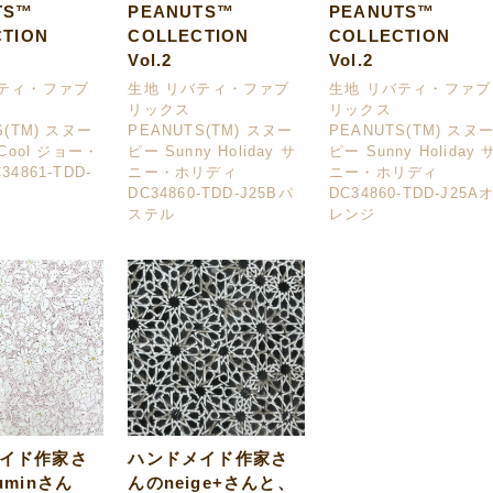
TS™
PEANUTS™
PEANUTS™
CTION
COLLECTION
COLLECTION
Vol.2
Vol.2
バティ・ファブ
生地 リバティ・ファブ
生地 リバティ・ファブ
リックス
リックス
S(TM) スヌー
PEANUTS(TM) スヌー
PEANUTS(TM) スヌ
 Cool ジョー・
ピー Sunny Holiday サ
ピー Sunny Holiday 
4861-TDD-
ニー・ホリディ
ニー・ホリディ
DC34860-TDD-J25Bパ
DC34860-TDD-J25A
ステル
レンジ
イド作家さ
ハンドメイド作家さ
uminさん
んのneige+さんと、