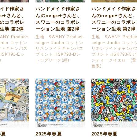
イド作家さ
ハンドメイド作家さ
ハンドメイド作家さ
ge+さんと、
んのneige+さんと、
んのneige+さんと
のコラボレ
スワニーのコラボレ
スワニーのコラボレ
生地 第2弾
ーション生地 第2弾
ーション生地 第2弾
NY Produce
生地 SWANY Produce
生地 SWANY Produc
Jardin コットン
neige+ Jardin コットン
neige+ Jardin コット
イトキャンバス
リネンライトキャンバス
リネンライトキャンバ
SK793-Eシ
プリント HSK793-Dレ
プリント HSK793-Cア
カ
トログリーン(緑)
ンティークイエロー(黄
色系)
春夏
2025年春夏
2025年春夏