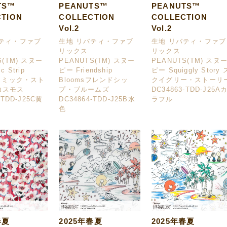
TS™
PEANUTS™
PEANUTS™
CTION
COLLECTION
COLLECTION
Vol.2
Vol.2
バティ・ファブ
生地 リバティ・ファブ
生地 リバティ・ファブ
リックス
リックス
S(TM) スヌー
PEANUTS(TM) スヌー
PEANUTS(TM) スヌ
 Strip
ピー Friendship
ピー Squiggly Story 
sコミック・スト
Bloomsフレンドシッ
クイグリー・ストーリ
コスモス
プ・ブルームズ
DC34863-TDD-J25A
-TDD-J25C黄
DC34864-TDD-J25B水
ラフル
色
春夏
2025年春夏
2025年春夏