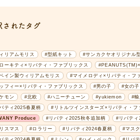
択されたタグ
ウィリアムモリス
#型紙キット
#サンカクヤオリジナル
ハローキティ×リバティ・ファブリックス
#PEANUTS(T
スペイン製ウィリアムモリス
#マイメロディ×リバティ・フ
ミッフィー×リバティ・ファブリックス
#男の子
#女の子
ポケモン
#北欧
#ハニーチューン
#yukiemon
#
バティ2025春夏柄
#リトルツインスターズ×リバティ・フ
WANY Produce
#リバティ2025秋冬追加柄
#リバティ
クリスマス
#ロラリー
#リバティ2024春夏柄
#マス
バティ2024春夏柄
#ミシン
#ハイ・ベック
#リバテ