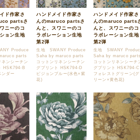
イド作家さ
ハンドメイド作家さ
ハンドメイド作家さ
co partsさ
んのmaruco partsさ
んのmaruco parts
ワニーのコ
んと、スワニーのコ
んと、スワニーのコ
ション生地
ラボレーション生地
ラボレーション生地
第2弾
第2弾
NY Produce
生地 SWANY Produce
生地 SWANY Produc
maruco parts
Saha by maruco parts
Saha by maruco part
リネンシーチン
コットンリネンシーチン
コットンリネンシーチ
HSK794-B
グプリント HSK794-D
グプリント HSK794-C
ベンダー
ピジョンブルー(水色×紫
フォレストグリーン(グ
花)
リーン×黄色花)