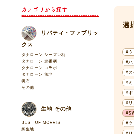
カテゴリから探す
選
リバティ・ファブリッ
クス
#
タナローン シーズン柄
タナローン 定番柄
#
タナローン コラボ
#
タナローン 無地
帆布
#
その他
#
#リ
生地 その他
#S
BEST OF MORRIS
#
綿生地
#リ