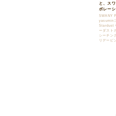
と、スワ
ボレーシ
SWANY P
yasumi
Stardust
ーダスト
シーチング
リデーピ