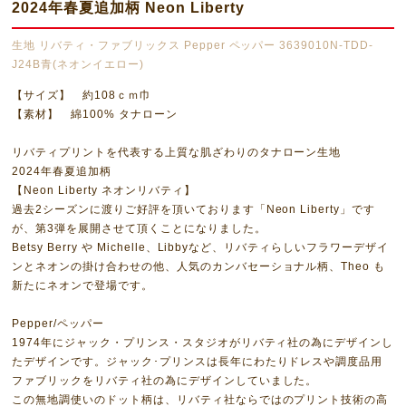
2024年春夏追加柄 Neon Liberty
生地 リバティ・ファブリックス Pepper ペッパー 3639010N-TDD-
J24B青(ネオンイエロー)
【サイズ】 約108ｃｍ巾
【素材】 綿100% タナローン
リバティプリントを代表する上質な肌ざわりのタナローン生地
2024年春夏追加柄
【Neon Liberty ネオンリバティ】
過去2シーズンに渡りご好評を頂いております「Neon Liberty」です
が、第3弾を展開させて頂くことになりました。
Betsy Berry や Michelle、Libbyなど、リバティらしいフラワーデザイ
ンとネオンの掛け合わせの他、人気のカンバセーショナル柄、Theo も
新たにネオンで登場です。
Pepper/ペッパー
1974年にジャック・プリンス・スタジオがリバティ社の為にデザインし
たデザインです。ジャック･プリンスは長年にわたりドレスや調度品用
ファブリックをリバティ社の為にデザインしていました。
この無地調使いのドット柄は、リバティ社ならではのプリント技術の高