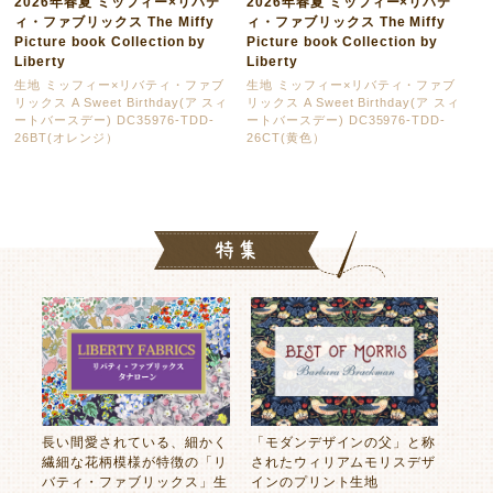
2026年春夏 ミッフィー×リバテ
2026年春夏 ミッフィー×リバテ
ィ・ファブリックス The Miffy
ィ・ファブリックス The Miffy
Picture book Collection by
Picture book Collection by
Liberty
Liberty
生地 ミッフィー×リバティ・ファブ
生地 ミッフィー×リバティ・ファブ
リックス A Sweet Birthday(ア スィ
リックス A Sweet Birthday(ア スィ
ートバースデー) DC35976-TDD-
ートバースデー) DC35976-TDD-
26BT(オレンジ）
26CT(黄色）
長い間愛されている、細かく
「モダンデザインの父」と称
繊細な花柄模様が特徴の「リ
されたウィリアムモリスデザ
バティ・ファブリックス」生
インのプリント生地