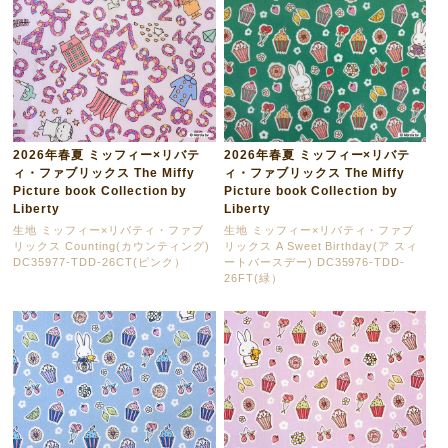
2026年春夏 ミッフィー×リバテ
2026年春夏 ミッフィー×リバテ
ィ・ファブリックス The Miffy
ィ・ファブリックス The Miffy
Picture book Collection by
Picture book Collection by
Liberty
Liberty
生地 ミッフィー×リバティ・ファブ
生地 ミッフィー×リバティ・ファブ
リックス Counting(カウンティング)
リックス A Sweet Birthday(ア スィ
DC35977-TDD-26CT(ピンク）
ートバースデー) DC35976-TDD-
26FT(緑）