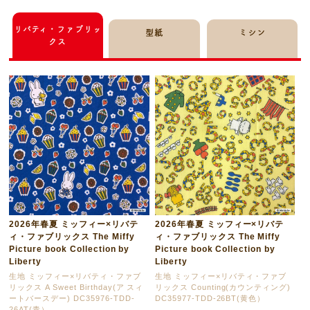
リバティ・ファブリッ
型紙
ミシン
クス
2026年春夏 ミッフィー×リバテ
2026年春夏 ミッフィー×リバテ
ィ・ファブリックス The Miffy
ィ・ファブリックス The Miffy
Picture book Collection by
Picture book Collection by
Liberty
Liberty
生地 ミッフィー×リバティ・ファブ
生地 ミッフィー×リバティ・ファブ
リックス A Sweet Birthday(ア スィ
リックス Counting(カウンティング)
ートバースデー) DC35976-TDD-
DC35977-TDD-26BT(黄色）
26AT(青）