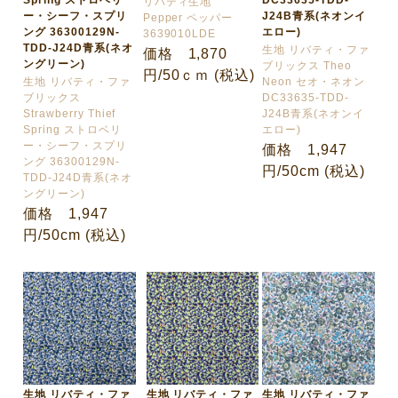
Spring ストロベリ
DC33635-TDD-
リバティ生地
ー・シーフ・スプリ
J24B青系(ネオンイ
Pepper ペッパー
ング 36300129N-
エロー)
3639010LDE
TDD-J24D青系(ネオ
生地 リバティ・ファ
価格 1,870
ングリーン)
ブリックス Theo
円/50ｃｍ (税込)
生地 リバティ・ファ
Neon セオ・ネオン
ブリックス
DC33635-TDD-
Strawberry Thief
J24B青系(ネオンイ
Spring ストロベリ
エロー)
ー・シーフ・スプリ
価格 1,947
ング 36300129N-
円/50cm (税込)
TDD-J24D青系(ネオ
ングリーン)
価格 1,947
円/50cm (税込)
生地 リバティ・ファ
生地 リバティ・ファ
生地 リバティ・ファ