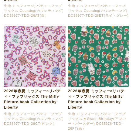
生地 ミッフィー×リバティ・ファブ
生地 ミッフィー×リバティ・ファブ
リックス Counting(カウンティング)
リックス Counting(カウンティング)
DC35977-TDD-26AT(白）
DC35977-TDD-26ET(ライトグレー)
2026年春夏 ミッフィー×リバテ
2026年春夏 ミッフィー×リバテ
ィ・ファブリックス The Miffy
ィ・ファブリックス The Miffy
Picture book Collection by
Picture book Collection by
Liberty
Liberty
生地 ミッフィー×リバティ・ファブ
生地 ミッフィー×リバティ・ファブ
リックス Counting(カウンティング)
リックス A Sweet Birthday(ア スィ
DC35977-TDD-26CT(ピンク）
ートバースデー) DC35976-TDD-
26FT(緑）