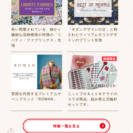
長い間愛されている、細かく
「モダンデザインの父」と称
繊細な花柄模様が特徴の「リ
されたウィリアムモリスデザ
バティ・ファブリックス」生
インのプリント生地
地
英国を代表するプレミアムヤ
ニットプロ＆１１８テライの
ーンブランド「ROWAN」
コラボ商品。組み替え式輪針
セットです。
特集一覧を見る