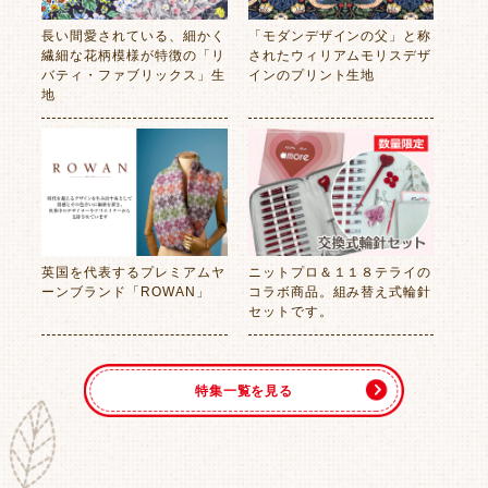
長い間愛されている、細かく
「モダンデザインの父」と称
繊細な花柄模様が特徴の「リ
されたウィリアムモリスデザ
バティ・ファブリックス」生
インのプリント生地
地
英国を代表するプレミアムヤ
ニットプロ＆１１８テライの
ーンブランド「ROWAN」
コラボ商品。組み替え式輪針
セットです。
特集一覧を見る