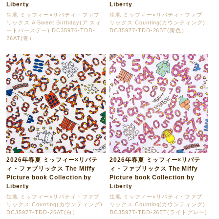
Liberty
Liberty
生地 ミッフィー×リバティ・ファブ
生地 ミッフィー×リバティ・ファブ
リックス A Sweet Birthday(ア スィ
リックス Counting(カウンティング)
ートバースデー) DC35976-TDD-
DC35977-TDD-26BT(黄色）
26AT(青）
2026年春夏 ミッフィー×リバテ
2026年春夏 ミッフィー×リバテ
ィ・ファブリックス The Miffy
ィ・ファブリックス The Miffy
Picture book Collection by
Picture book Collection by
Liberty
Liberty
生地 ミッフィー×リバティ・ファブ
生地 ミッフィー×リバティ・ファブ
リックス Counting(カウンティング)
リックス Counting(カウンティング)
DC35977-TDD-26AT(白）
DC35977-TDD-26ET(ライトグレー)