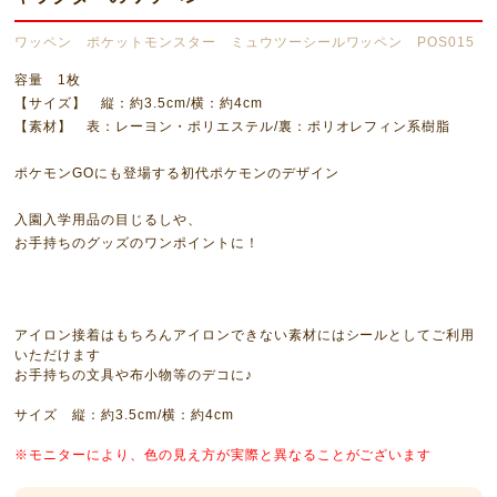
ワッペン ポケットモンスター ミュウツーシールワッペン POS015
容量 1枚
【サイズ】 縦：約3.5cm/横：約4cm
【素材】 表：レーヨン・ポリエステル/裏：ポリオレフィン系樹脂
ポケモンGOにも登場する初代ポケモンのデザイン
入園入学用品の目じるしや、
お手持ちのグッズのワンポイントに！
アイロン接着はもちろんアイロンできない素材にはシールとしてご利用
いただけます
お手持ちの文具や布小物等のデコに♪
サイズ 縦：約3.5cm/横：約4cm
※モニターにより、色の見え方が実際と異なることがございます