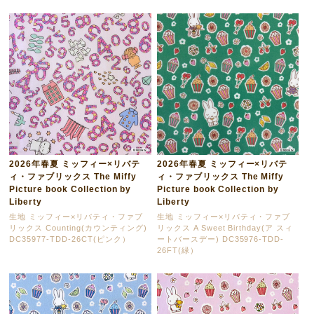
2026年春夏 ミッフィー×リバテ
2026年春夏 ミッフィー×リバテ
ィ・ファブリックス The Miffy
ィ・ファブリックス The Miffy
Picture book Collection by
Picture book Collection by
Liberty
Liberty
生地 ミッフィー×リバティ・ファブ
生地 ミッフィー×リバティ・ファブ
リックス Counting(カウンティング)
リックス A Sweet Birthday(ア スィ
DC35977-TDD-26CT(ピンク）
ートバースデー) DC35976-TDD-
26FT(緑）