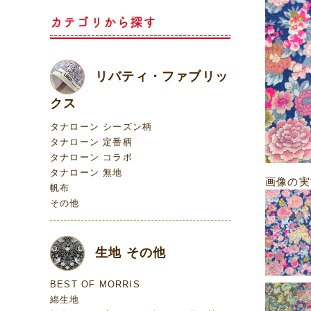
カテゴリから探す
リバティ・ファブリッ
クス
タナローン シーズン柄
タナローン 定番柄
タナローン コラボ
タナローン 無地
画像の実
帆布
その他
生地 その他
BEST OF MORRIS
綿生地