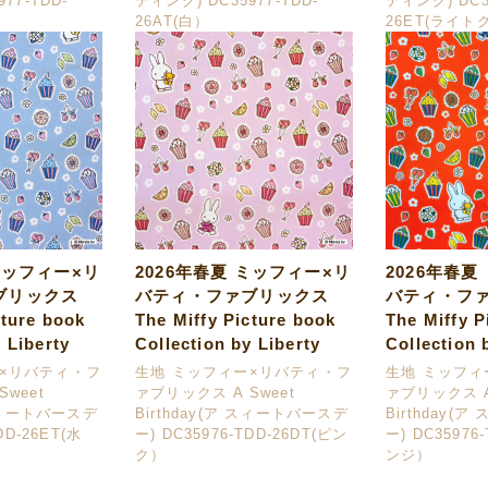
77-TDD-
ティング) DC35977-TDD-
ティング) DC35
26AT(白）
26ET(ライト
ミッフィー×リ
2026年春夏 ミッフィー×リ
2026年春夏
ブリックス
バティ・ファブリックス
バティ・フ
cture book
The Miffy Picture book
The Miffy P
 Liberty
Collection by Liberty
Collection 
ー×リバティ・フ
生地 ミッフィー×リバティ・フ
生地 ミッフィ
weet
ァブリックス A Sweet
ァブリックス A
 スィートバースデ
Birthday(ア スィートバースデ
Birthday(
DD-26ET(水
ー) DC35976-TDD-26DT(ピン
ー) DC35976
ク）
ンジ）