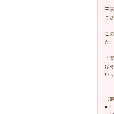
平
ご
こ
た
「
は
い
【
■
「