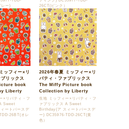
977-TDD-
ティング) DC35977-TDD-
グレー)
26CT(ピンク）
 ミッフィー×リ
2026年春夏 ミッフィー×リ
ァブリックス
バティ・ファブリックス
icture book
The Miffy Picture book
by Liberty
Collection by Liberty
ー×リバティ・フ
生地 ミッフィー×リバティ・フ
 Sweet
ァブリックス A Sweet
ア スィートバースデ
Birthday(ア スィートバースデ
-TDD-26BT(オレ
ー) DC35976-TDD-26CT(黄
色）