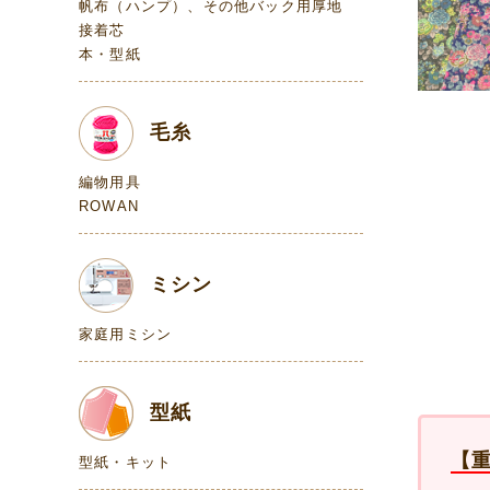
帆布（ハンプ）、その他バック用厚地
接着芯
本・型紙
毛糸
編物用具
ROWAN
ミシン
家庭用ミシン
型紙
【
型紙・キット