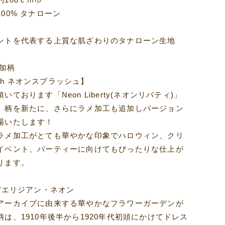
00% タナローン
ントを代表する上質な肌ざわりのタナローン生地
追加柄
plash ネオンスプラッシュ】
ております「Neon Liberty(ネオンリバティ)」
、柄を新たに、さらにラメ加工も追加しバージョン
場いたします！
ラメ加工がとても華やかな印象でハロウィン、クリ
イベント、パーティーに向けてもぴったりな仕上が
ります。
eon/エリジアン・ネオン
アーカイブに由来する華やかなフラワーガーデンが
は、1910年後半から1920年代初頭にかけてドレス