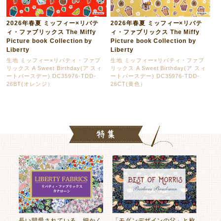
2026年春夏 ミッフィー×リバテ
2026年春夏 ミッフィー×リバテ
ィ・ファブリックス The Miffy
ィ・ファブリックス The Miffy
Picture book Collection by
Picture book Collection by
Liberty
Liberty
生地 ミッフィー×リバティ・ファブ
生地 ミッフィー×リバティ・ファブ
リックス A Sweet Birthday(ア スィ
リックス A Sweet Birthday(ア スィ
ートバースデー) DC35976-TDD-
ートバースデー) DC35976-TDD-
26BT(オレンジ）
26CT(黄色）
長い間愛されている、細かく
「モダンデザインの父」と称