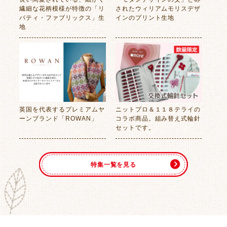
繊細な花柄模様が特徴の「リ
されたウィリアムモリスデザ
バティ・ファブリックス」生
インのプリント生地
地
英国を代表するプレミアムヤ
ニットプロ＆１１８テライの
ーンブランド「ROWAN」
コラボ商品。組み替え式輪針
セットです。
特集一覧を見る