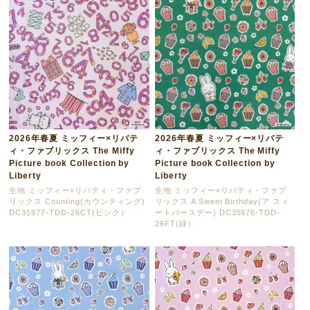
2026年春夏 ミッフィー×リバテ
2026年春夏 ミッフィー×リバテ
ィ・ファブリックス The Miffy
ィ・ファブリックス The Miffy
Picture book Collection by
Picture book Collection by
Liberty
Liberty
生地 ミッフィー×リバティ・ファブ
生地 ミッフィー×リバティ・ファブ
リックス Counting(カウンティング)
リックス A Sweet Birthday(ア スィ
DC35977-TDD-26CT(ピンク）
ートバースデー) DC35976-TDD-
26FT(緑）