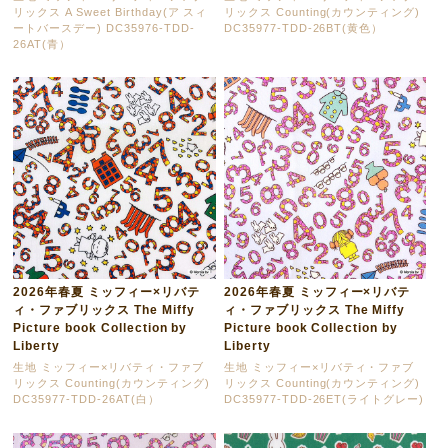
リックス A Sweet Birthday(ア スィ
リックス Counting(カウンティング)
ートバースデー) DC35976-TDD-
DC35977-TDD-26BT(黄色）
26AT(青）
2026年春夏 ミッフィー×リバテ
2026年春夏 ミッフィー×リバテ
ィ・ファブリックス The Miffy
ィ・ファブリックス The Miffy
Picture book Collection by
Picture book Collection by
Liberty
Liberty
生地 ミッフィー×リバティ・ファブ
生地 ミッフィー×リバティ・ファブ
リックス Counting(カウンティング)
リックス Counting(カウンティング)
DC35977-TDD-26AT(白）
DC35977-TDD-26ET(ライトグレー)