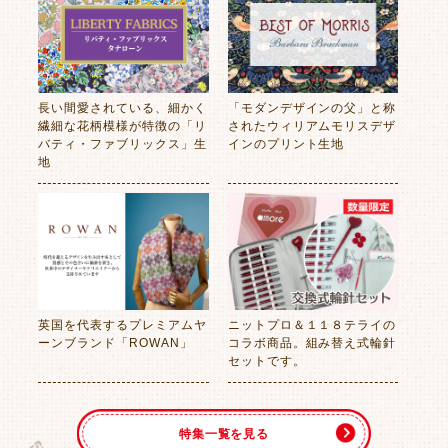
長い間愛されている、細かく
「モダンデザインの父」と称
繊細な花柄模様が特徴の「リ
されたウィリアムモリスデザ
バティ・ファブリックス」生
インのプリント生地
地
英国を代表するプレミアムヤ
ニットプロ＆１１８テライの
ーンブランド「ROWAN」
コラボ商品。組み替え式輪針
セットです。
特集一覧を見る