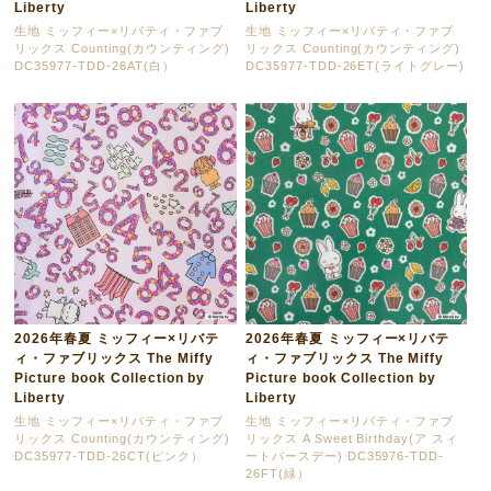
Liberty
Liberty
生地 ミッフィー×リバティ・ファブ
生地 ミッフィー×リバティ・ファブ
リックス Counting(カウンティング)
リックス Counting(カウンティング)
DC35977-TDD-26AT(白）
DC35977-TDD-26ET(ライトグレー)
2026年春夏 ミッフィー×リバテ
2026年春夏 ミッフィー×リバテ
ィ・ファブリックス The Miffy
ィ・ファブリックス The Miffy
Picture book Collection by
Picture book Collection by
Liberty
Liberty
生地 ミッフィー×リバティ・ファブ
生地 ミッフィー×リバティ・ファブ
リックス Counting(カウンティング)
リックス A Sweet Birthday(ア スィ
DC35977-TDD-26CT(ピンク）
ートバースデー) DC35976-TDD-
26FT(緑）