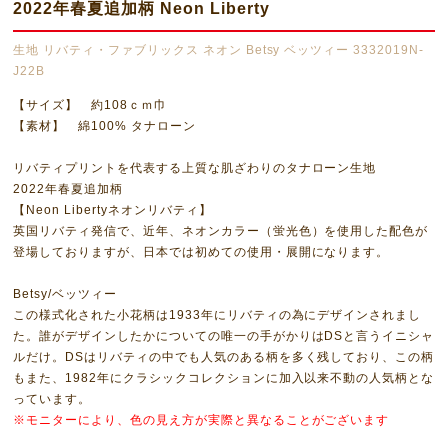
2022年春夏追加柄 Neon Liberty
生地 リバティ・ファブリックス ネオン Betsy ベッツィー 3332019N-
J22B
【サイズ】 約108ｃｍ巾
【素材】 綿100% タナローン
リバティプリントを代表する上質な肌ざわりのタナローン生地
2022年春夏追加柄
【Neon Libertyネオンリバティ】
英国リバティ発信で、近年、ネオンカラー（蛍光色）を使用した配色が
登場しておりますが、日本では初めての使用・展開になります。
Betsy/ベッツィー
この様式化された小花柄は1933年にリバティの為にデザインされまし
た。誰がデザインしたかについての唯一の手がかりはDSと言うイニシャ
ルだけ。DSはリバティの中でも人気のある柄を多く残しており、この柄
もまた、1982年にクラシックコレクションに加入以来不動の人気柄とな
っています。
※モニターにより、色の見え方が実際と異なることがございます