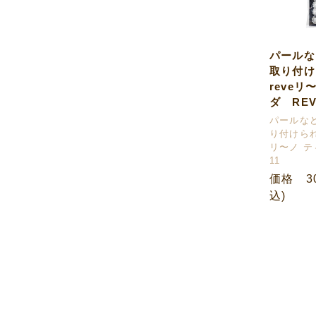
パールな
取り付
reveリ
ダ REV
パールな
り付けられ
リ〜ノ テ
11
価格 30
込)