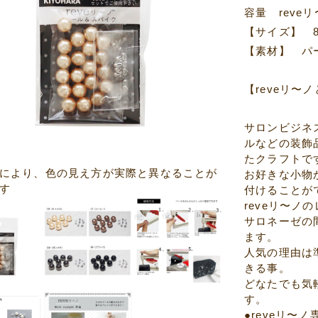
容量 reve
【サイズ】 
【素材】 パ
【reveリ〜
サロンビジネス
ルなどの装飾
たクラフトで
により、色の見え方が実際と異なることが
お好きな小物
す
付けることが
reveリ〜ノ
サロネーゼの
ます。
人気の理由は
きる事。
どなたでも気軽
す。
●reveリ〜