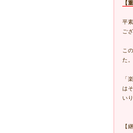
【
平
ご
こ
た
「
は
い
【