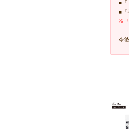
■
「
■
「
※「
今