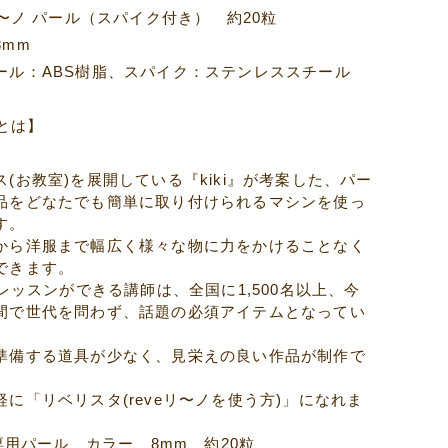
リ〜ノ パール（スパイク付き） 約20粒
8mm
ール：ABS樹脂、スパイク：ステンレススチール
ノとは】
(お教室)を展開している『kiki』が考案した、パー
品をどなたでも簡単に取り付けられるマシンを使っ
す。
から洋服まで幅広く様々な物に力をかけることなく
できます。
のレッスンができる講師は、全国に1,500名以上、今
間で世代を問わず、話題の必須アイテムとなってい
準備する道具が少なく、見栄えの良い作品が制作で
に「リベリスタ(reveリ〜ノを使う方)」になれま
ノ専用パール カラー 8mm 約20粒