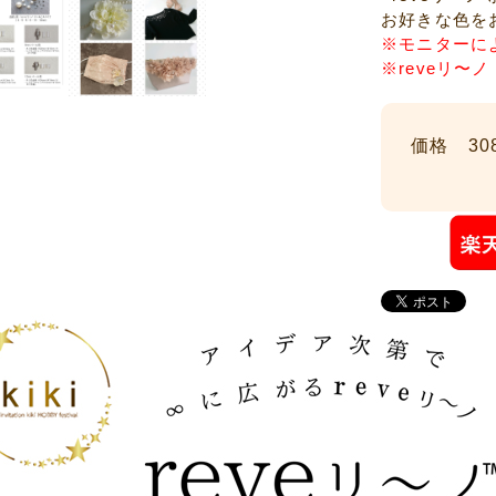
お好きな色を
※モニターに
※reveリ〜
価格 308