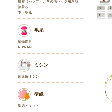
帆布（ハンプ）、その他バック用厚地
接着芯
本・型紙
毛糸
編物用具
ROWAN
ミシン
家庭用ミシン
型紙
型紙・キット