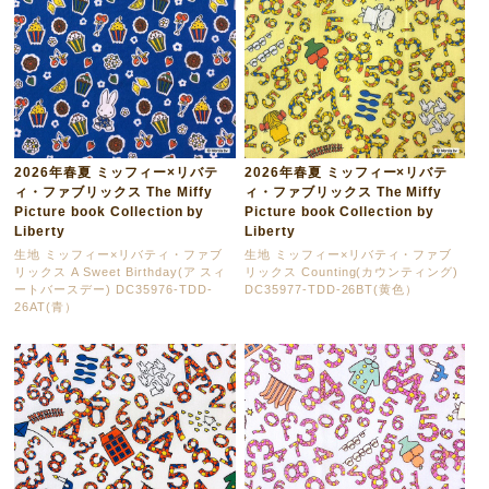
2026年春夏 ミッフィー×リバテ
2026年春夏 ミッフィー×リバテ
ィ・ファブリックス The Miffy
ィ・ファブリックス The Miffy
Picture book Collection by
Picture book Collection by
Liberty
Liberty
生地 ミッフィー×リバティ・ファブ
生地 ミッフィー×リバティ・ファブ
リックス A Sweet Birthday(ア スィ
リックス Counting(カウンティング)
ートバースデー) DC35976-TDD-
DC35977-TDD-26BT(黄色）
26AT(青）