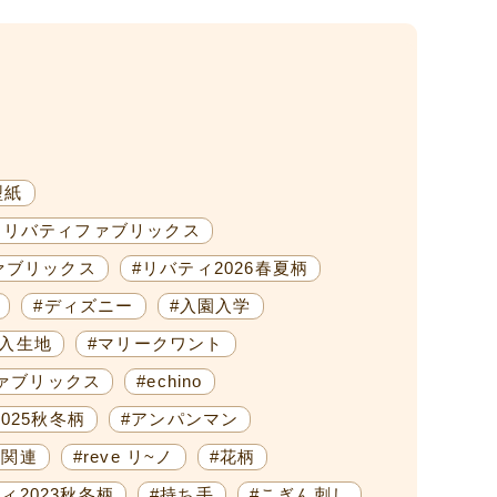
型紙
M)×リバティファブリックス
ァブリックス
#リバティ2026春夏柄
#ディズニー
#入園入学
輸入生地
#マリークワント
ァブリックス
#echino
025秋冬柄
#アンパンマン
ク関連
#reve リ~ノ
#花柄
ィ2023秋冬柄
#持ち手
#こぎん刺し