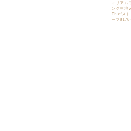
ィリアム
ング生地Str
Thief
ーフ8176-