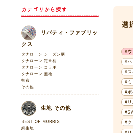
カテゴリから探す
選
リバティ・ファブリッ
クス
#
タナローン シーズン柄
タナローン 定番柄
#
タナローン コラボ
#
タナローン 無地
帆布
#
その他
#
#リ
生地 その他
#S
BEST OF MORRIS
#
綿生地
#リ