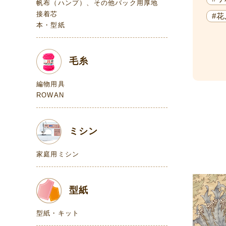
帆布（ハンプ）、その他バック用厚地
接着芯
#
本・型紙
毛糸
編物用具
ROWAN
ミシン
家庭用ミシン
型紙
型紙・キット